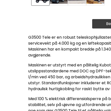
Be
G3500 Tele er en robust teleskophjullast
servicevekt på 4.000 kg og en løftekapasit
Maskinen har en kompakt bredde på 1.340 
avgjørende.
Maskinen er utstyrt med en pålitelig Kub
utslippsstandardene med DOC og DPF-teknolo
l/min ved 450 bar, og arbeidshydraulikken
utstyr. Standardfunksjoner inkluderer et 
hydraulisk hurtigkobling for raskt bytte av 
Med 100 % elektrisk differensialsperre på 
stabilitet, selv på ujevne og utfordrende 
noe som gjør G3500 Tele til et pålitelig v