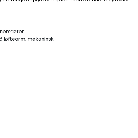
rhetsdører
på løftearm, mekaninsk