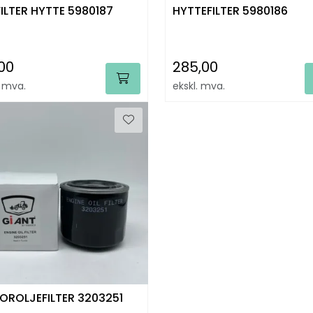
ILTER HYTTE 5980187
HYTTEFILTER 5980186
,00
285,00
. mva.
ekskl. mva.
ROLJEFILTER 3203251