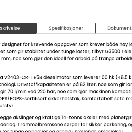
skrivelse
Spesifikasjoner
Dokumenta
er designet for krevende oppgaver som krever både høy l
et som gir stabilitet under tunge laster, tilbyr G3500 T
mm, noe som gjør den ideell for arbeid på trange arbeid
ota V2403-CR-TE5B dieselmotor som leverer 66 hk (48,5 k
gi. Drivstoffkapasiteten er på 82 liter, noe som gir lang 
 gir 70 l/min ved 220 bar, noe som gjør maskinen kompati
ROPS/FOPS-sertifisert sikkerhetstak, komfortabelt sete 
utstyr.
begge akslinger og kraftige 14-tonns aksler med planetgir
underlag. Trommelbremsene sørger for sikker parkering, o
alg for tunge oppgaver og arbeid i krevende omgivelser.