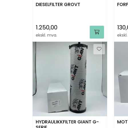
DIESELFILTER GROVT
FORF
1.250,00
130
ekskl. mva.
ekskl
HYDRAULIKKFILTER GIANT G-
MOTO
SERIE