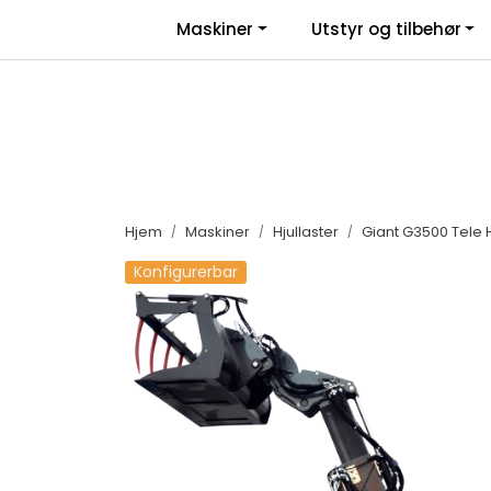
Skip to main content
|
|
Maskiner
Utstyr og tilbehør
Facebook
Salgsbetingelser
Nyhe
Hjem
Maskiner
Hjullaster
Giant G3500 Tele H
Konfigurerbar