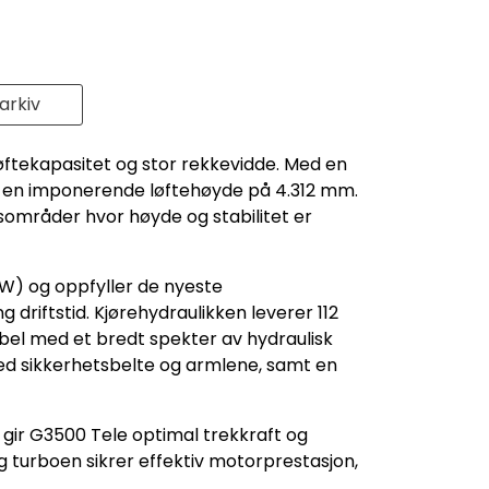
rkiv
øftekapasitet og stor rekkevidde. Med en
ele en imponerende løftehøyde på 4.312 mm.
sområder hvor høyde og stabilitet er
W) og oppfyller de nyeste
driftstid. Kjørehydraulikken leverer 112
bel med et bredt spekter av hydraulisk
med sikkerhetsbelte og armlene, samt en
 gir G3500 Tele optimal trekkraft og
g turboen sikrer effektiv motorprestasjon,