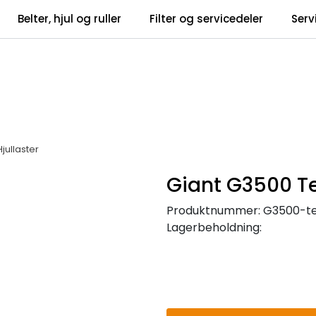
Belter, hjul og ruller
Filter og servicedeler
Serv
tsbrev
Infosent
jullaster
Giant G3500 Tel
Produktnummer:
G3500-te
Lagerbeholdning: