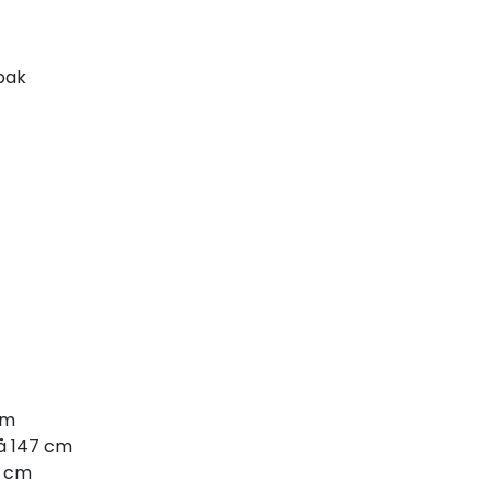
spak
cm
på 147 cm
7 cm