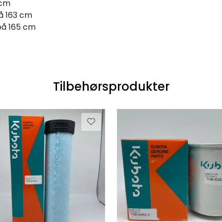
 cm
å 163 cm
på 165 cm
Tilbehørsprodukter