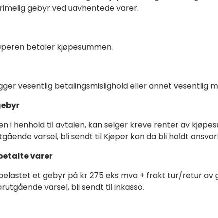
 rimelig gebyr ved uavhentede varer.
kjøperen betaler kjøpesummen.
er vesentlig betalingsmislighold eller annet vesentlig mis
gebyr
i henhold til avtalen, kan selger kreve renter av kjøpe
ående varsel, bli sendt til Kjøper kan da bli holdt ansvar
etalte varer
belastet et gebyr på kr 275 eks mva + frakt tur/retur av g
utgående varsel, bli sendt til inkasso.