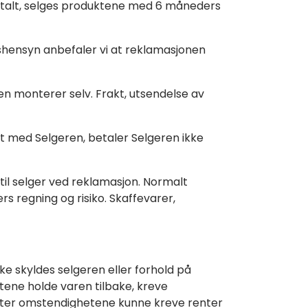
avtalt, selges produktene med 6 måneders
ishensyn anbefaler vi at reklamasjonen
 monterer selv. Frakt, utsendelse av
lt med Selgeren, betaler Selgeren ikke
til selger ved reklamasjon. Normalt
 regning og risiko. Skaffevarer,
kke skyldes selgeren eller forhold på
etene holde varen tilbake, kreve
 etter omstendighetene kunne kreve renter