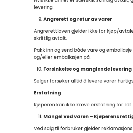
Hvis ikke annet er særskilt skriftlig avtalt
levering.
Angrerett og retur av varer
Angrerettloven gjelder ikke for kjøp/avtal
skriftlig avtalt.
Pakk inn og send både vare og emballasj
og/eller emballasjen på.
Forsinkelse og manglende levering
Selger forsøker alltid å levere varer hurtigs
Erstatning
Kjøperen kan ikke kreve erstatning for lidt
Mangel ved varen – Kjøperens retti
Ved salg til forbruker gjelder reklamasjonsr