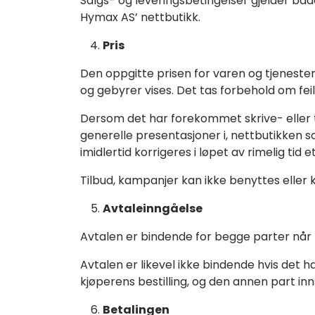
Salgs- og leveringsbetingelser gjelder båd
Hymax AS’ nettbutikk.
Pris
Den oppgitte prisen for varen og tjenester 
og gebyrer vises. Det tas forbehold om feil
Dersom det har forekommet skrive- eller tryk
generelle presentasjoner i, nettbutikken so
imidlertid korrigeres i løpet av rimelig tid 
Tilbud, kampanjer kan ikke benyttes elle
Avtaleinngåelse
Avtalen er bindende for begge parter når kjø
Avtalen er likevel ikke bindende hvis det har
kjøperens bestilling, og den annen part innså
Betalingen