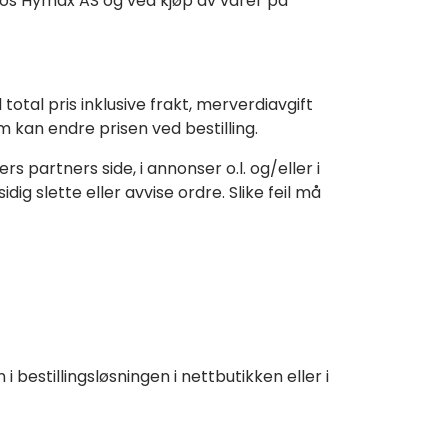
 hos Hymax AS og ved kjøp av varer på
total pris inklusive frakt, merverdiavgift
m kan endre prisen ved bestilling.
s partners side, i annonser o.l. og/eller i
ig slette eller avvise ordre. Slike feil må
i bestillingsløsningen i nettbutikken eller i