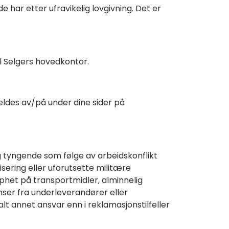
e har etter ufravikelig lovgivning. Det er
l Selgers hovedkontor.
eldes av/på under dine sider på
elig tyngende som følge av arbeidskonflikt
sering eller uforutsette militære
apphet på transportmidler, alminnelig
anser fra underleverandører eller
lt annet ansvar enn i reklamasjonstilfeller