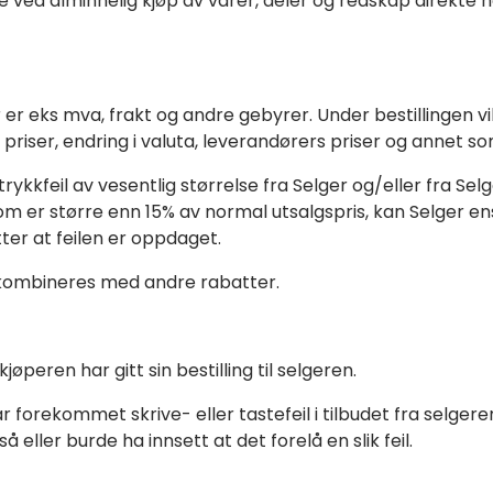
e ved alminnelig kjøp av varer, deler og redskap direkte
er eks mva, frakt og andre gebyrer. Under bestillingen vil 
 priser, endring i valuta, leverandørers priser og annet so
kfeil av vesentlig størrelse fra Selger og/eller fra Selger
m er større enn 15% av normal utsalgspris, kan Selger ensid
etter at feilen er oppdaget.
r kombineres med andre rabatter.
peren har gitt sin bestilling til selgeren.
 forekommet skrive- eller tastefeil i tilbudet fra selgeren 
 eller burde ha innsett at det forelå en slik feil.