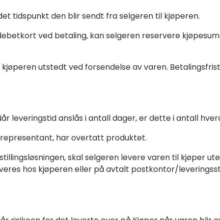
et tidspunkt den blir sendt fra selgeren til kjøperen.
debetkort ved betaling, kan selgeren reservere kjøpesumme
il kjøperen utstedt ved forsendelse av varen. Betalingsfr
r leveringstid anslås i antall dager, er dette i antall hve
s representant, har overtatt produktet.
stillingsløsningen, skal selgeren levere varen til kjøper 
leveres hos kjøperen eller på avtalt postkontor/leverings