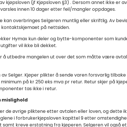
v kjøpsloven (jf Kjøpsloven §3) . Dersom annet ikke er 
 varsles innen 10 dager etter feil/mangler oppdages.
kan overbringes Selgeren muntlig eller skriftlig. Av bev
via kontaktskjemaet på nettsiden.
dekker Hymax kun deler og bytte-komponenter som kunden
gifter vil ikke bli dekket.
ak for å utbedre mangelen ut over det som måtte være avta
v Selger. Kjøper plikter å sende varen forsvarlig tilbake 
inimum på kr 250 eks mva pr retur. Retur skjer på kjøpers
ponenter tas ikke i retur.
s mislighold
r de øvrige pliktene etter avtalen eller loven, og dette i
 reglene i forbrukerkjøpsloven kapittel 9 etter omstendigh
et samt kreve erstatning fra kjøperen. Selgeren vil også