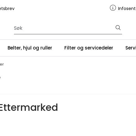
tsbrev
Infosent
Belter, hjul og ruller
Filter og servicedeler
Serv
er
r
 Ettermarked