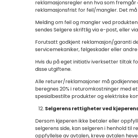
reklamasjonsregler enn hva som fremgår a
reklamasjonsfrist for feil/mangler. Det må
Melding om feil og mangler ved produktene 
sendes Selgere skriftlig via e-post, eller 
Forutsatt godkjent reklamasjon/garanti 
servicemekaniker, følgeskader eller andre ut
Hvis du på eget initiativ iverksetter tilt
disse utgiftene.
Alle returer/reklamasjoner må godkjennes a
beregnes 20% i returomkostninger med et m
spesialbestilte produkter og elektriske kom
Selgerens rettigheter ved kjøperen
Dersom kjøperen ikke betaler eller oppfylle
selgerens side, kan selgeren i henhold til
oppfyllelse av avtalen, kreve avtalen hev