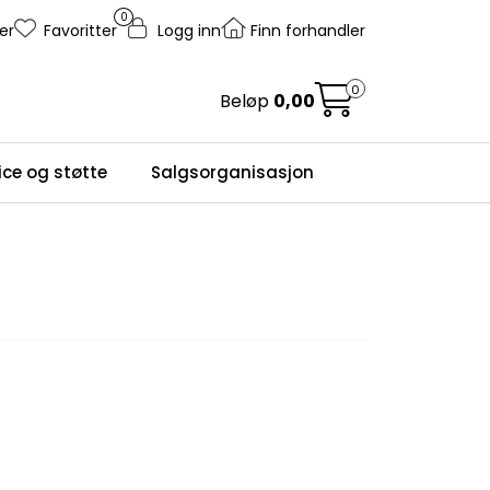
0
er
Favoritter
Logg inn
Finn forhandler
0
Beløp
0,00
ice og støtte
Salgsorganisasjon