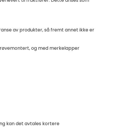
overlevert til fraktfører. Dette anses som
ranse av produkter, så fremt annet ikke er
e prøvemontert, og med merkelapper
ring kan det avtales kortere