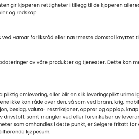
n gir kjøperen rettigheter i tillegg til de kjøperen allered
ler og redskap.
s ved Hamar forliksråd eller nærmeste domstol knyttet ti
pdateringer av våre produkter og tjenester. Dette kan m
a pliktig omlevering, eller blir en slik leveringsplikt urim
e ikke kan råde over den, så som ved brann, krig, mobili
sjon, beslag, valuta- restriksjoner, opprør og oppløp, kn
v drivstoff, samt mangler ved eller forsinkelser av lever
ter som omhandles i dette punkt, er Selgere fritatt for a
 tilhørende kjøpesum.