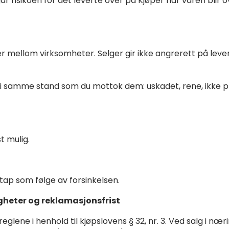
, går risikoen for det leverte over på Kjøper når varen blir 
er mellom virksomheter. Selger gir ikke angrerett på leve
e i samme stand som du mottok dem: uskadet, rene, ikk
t mulig.
 tap som følge av forsinkelsen.
gheter og reklamasjonsfrist
eglene i henhold til kjøpslovens § 32, nr. 3. Ved salg i næ