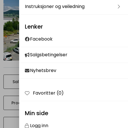
Instruksjoner og veiledning
Lenker
Facebook
Salgsbetingelser
Nyhetsbrev
Salgsorganisasjon
Informasjon & vilkår
Favoritter (
0
)
Produktinformasjon
Ofte Stilte Spørsmål
Min side
Kunder
Om oss
Logg inn