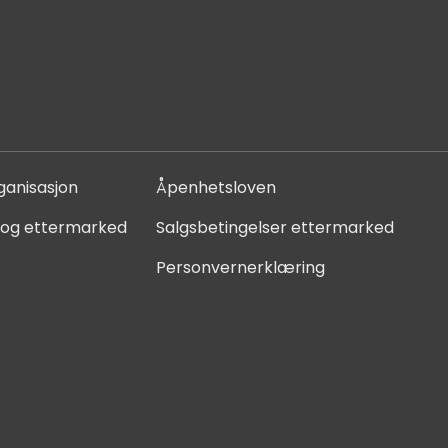
ganisasjon
Åpenhetsloven
 og ettermarked
Salgsbetingelser ettermarked
Personvernerklæring