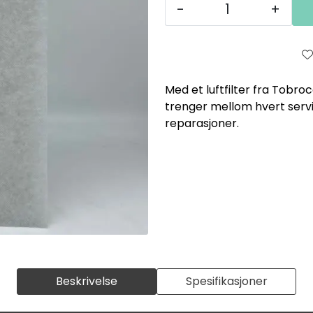
-
+
Med et luftfilter fra Tobr
trenger mellom hvert servi
reparasjoner.
Beskrivelse
Spesifikasjoner