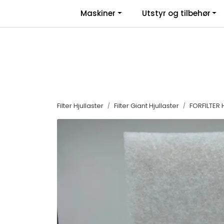
Skip to main content
|
|
Maskiner
Utstyr og tilbehør
Facebook
Salgsbetingelser
Nyhe
Filter Hjullaster
Filter Giant Hjullaster
FORFILTER 