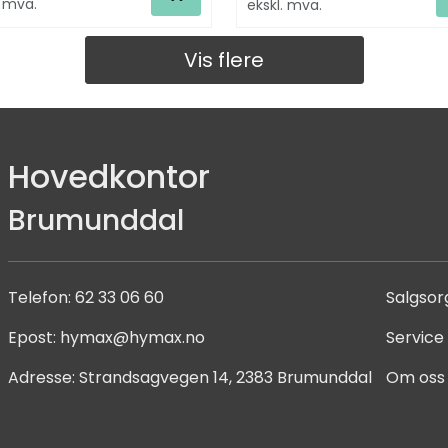
. mva.
ekskl. mva.
Vis flere
Hovedkontor
Brumunddal
Telefon:
62 33 06 60
Salgsor
Epost:
hymax@hymax.no
Service
Adresse:
Strandsagvegen 14, 2383 Brumunddal
Om oss