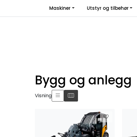
Skip to main content
|
|
Maskiner
Utstyr og tilbehør
Facebook
Salgsbetingelser
Nyhe
Bygg og anlegg
Visning