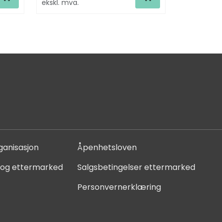
ekskl. mva.
ganisasjon
Åpenhetsloven
 og ettermarked
Salgsbetingelser ettermarked
Personvernerklæring