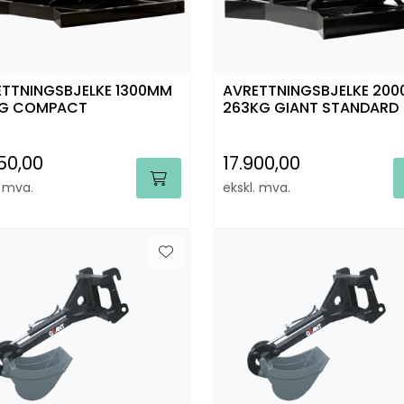
ETTNINGSBJELKE 1300MM
AVRETTNINGSBJELKE 20
KG COMPACT
263KG GIANT STANDARD
350,00
17.900,00
. mva.
ekskl. mva.