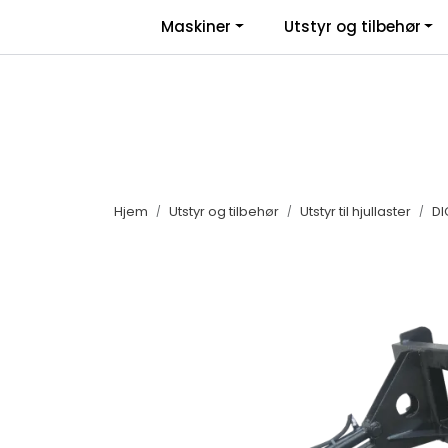
Skip to main content
|
|
Maskiner
Utstyr og tilbehør
Facebook
Salgsbetingelser
Nyhe
Hjem
Utstyr og tilbehør
Utstyr til hjullaster
DI