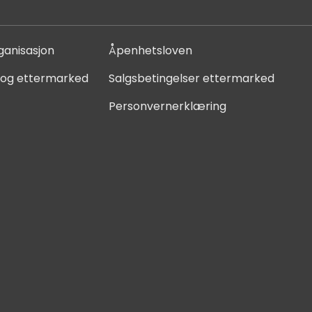
ganisasjon
Åpenhetsloven
 og ettermarked
Salgsbetingelser ettermarked
Personvernerklæring