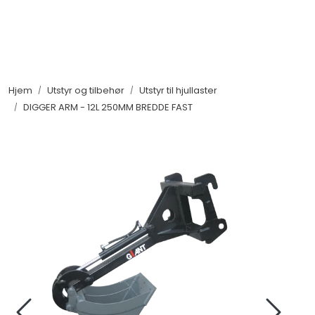
Skip to main content
Maskiner
Hjem
Utstyr og tilbehør
Utstyr til hjullaster
Utstyr og tilbehør
DIGGER ARM - 12L 250MM BREDDE FAST
Belter, hjul og ruller
Filter og servicedeler
Service og støtte
Salgsorganisasjon