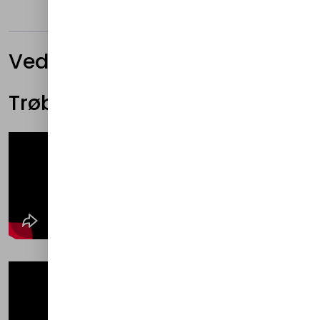
Vedlikehold
Trøbbel