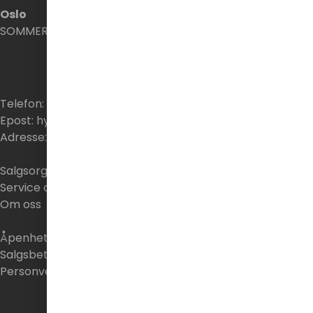
Oslo
SOMMER STENGT
Telefon:
62 33 06 60
Epost:
hymax@hymax.no
Adresse:
Strandsagvegen 14, 2383 Brumunddal
Salgsorganisasjon
Service og ettermarked
Om oss
Åpenhetsloven
Salgsbetingelser ettermarked
Personvernerklæring