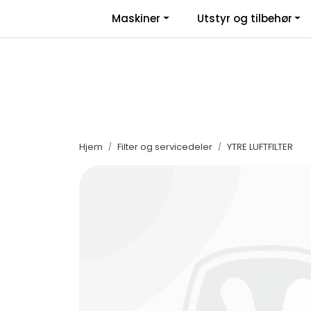
Skip to main content
|
|
Maskiner
Utstyr og tilbehør
Facebook
Salgsbetingelser
Nyhe
Hjem
Filter og servicedeler
YTRE LUFTFILTER