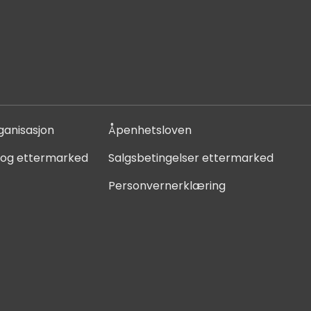
ganisasjon
Åpenhetsloven
 og ettermarked
Salgsbetingelser ettermarked
Personvernerklæring