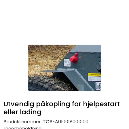
Skip to main content
Maskiner
Utstyr og tilbehør
Belter, hjul og ruller
Filter og servicedeler
Service og støtte
Utvendig påkopling for hjelpestart
Salgsorganisasjon
eller lading
Produktnummer:
TOB-A010018001000
Lagerbeholdning: