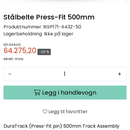
Stålbelte Press-Fit 500mm
Produktnummer:
RGP171-A43Z-50
Lagerbeholdning:
Ikke på lager
80.344,00
64.275,20
-20 %
ekskl. mva.
-
+
Legg i handlevogn
Legg til favoritter
DuraTrack (Press-Fit pin) 500mm Track Assembly