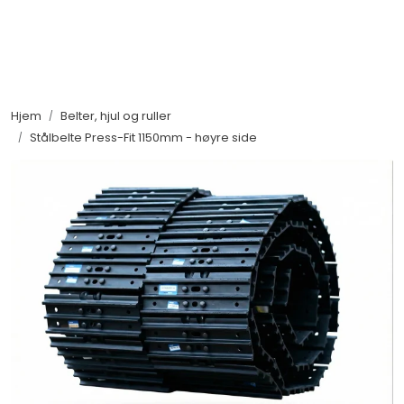
Skip to main content
Maskiner
Hjem
Belter, hjul og ruller
Utstyr og tilbehør
Stålbelte Press-Fit 1150mm - høyre side
Belter, hjul og ruller
Filter og servicedeler
Service og støtte
Salgsorganisasjon