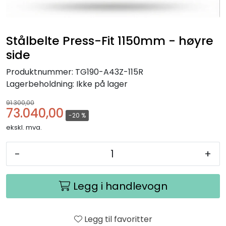
Stålbelte Press-Fit 1150mm - høyre
side
Produktnummer:
TG190-A43Z-115R
Lagerbeholdning:
Ikke på lager
91.300,00
73.040,00
-20 %
ekskl. mva.
-
+
Legg i handlevogn
Legg til favoritter