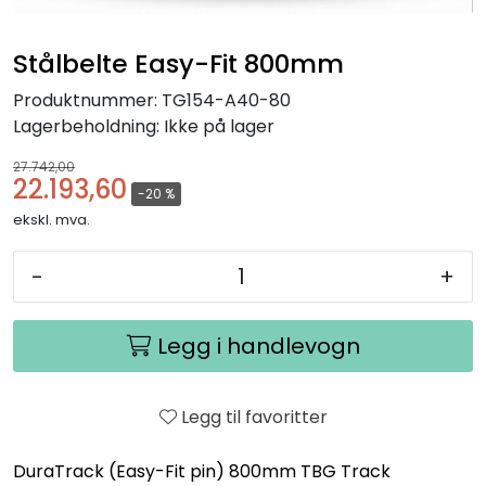
Stålbelte Easy-Fit 800mm
Produktnummer:
TG154-A40-80
Lagerbeholdning:
Ikke på lager
27.742,00
22.193,60
-20 %
ekskl. mva.
-
+
Legg i handlevogn
Legg til favoritter
DuraTrack (Easy-Fit pin) 800mm TBG Track