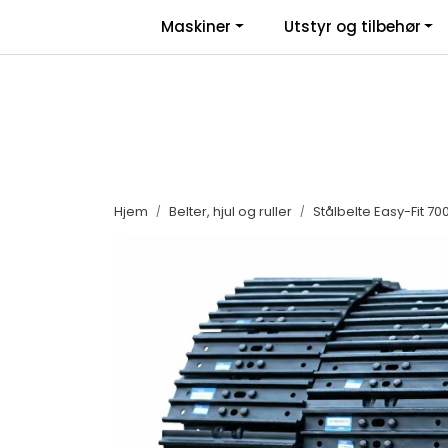
Skip to main content
|
|
Maskiner
Utstyr og tilbehør
Facebook
Salgsbetingelser
Nyhe
Hjem
Belter, hjul og ruller
Stålbelte Easy-Fit 