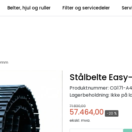
Belter, hjul og ruller
Filter og servicedeler
Serv
tsbrev
Infosent
700mm
Stålbelte Easy
Produktnummer:
CG171-A
Lagerbeholdning:
Ikke på l
71.830,00
57.464,00
-20 %
ekskl. mva.