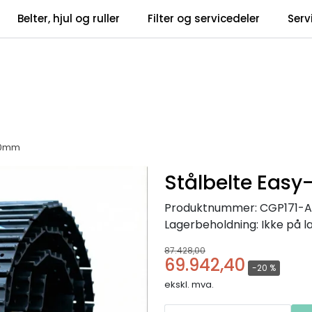
Belter, hjul og ruller
Filter og servicedeler
Serv
tsbrev
Infosent
600mm
Stålbelte Eas
Produktnummer:
CGP171-
Lagerbeholdning:
Ikke på l
87.428,00
69.942,40
-20 %
ekskl. mva.