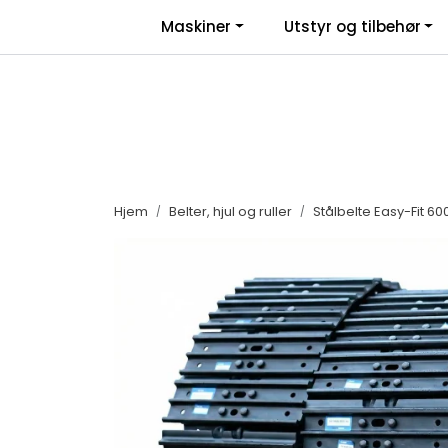
Skip to main content
|
|
Maskiner
Utstyr og tilbehør
Facebook
Salgsbetingelser
Nyhe
Hjem
Belter, hjul og ruller
Stålbelte Easy-Fit 