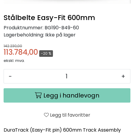
Stålbelte Easy-Fit 600mm
Produktnummer:
BG190-B49-60
Lagerbeholdning:
Ikke på lager
142.230,00
113.784,00
-20 %
ekskl. mva.
-
+
Legg i handlevogn
Legg til favoritter
DuraTrack (Easy-Fit pin) 600mm Track Assembly