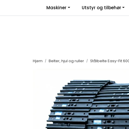
Skip to main content
|
|
Maskiner
Utstyr og tilbehør
Facebook
Salgsbetingelser
Nyhe
Hjem
Belter, hjul og ruller
Stålbelte Easy-Fit 