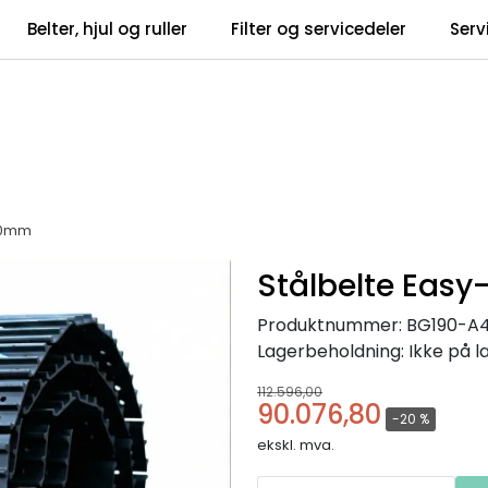
Belter, hjul og ruller
Filter og servicedeler
Serv
tsbrev
Infosent
600mm
Stålbelte Eas
Produktnummer:
BG190-A
Lagerbeholdning:
Ikke på l
112.596,00
90.076,80
-20 %
ekskl. mva.