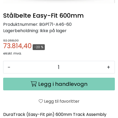
Stålbelte Easy-Fit 600mm
Produktnummer:
BGP171-A46-60
Lagerbeholdning:
Ikke på lager
92.268,00
73.814,40
-20 %
ekskl. mva.
-
+
Legg i handlevogn
Legg til favoritter
DuraTrack (Easy-Fit pin) 600mm Track Assembly