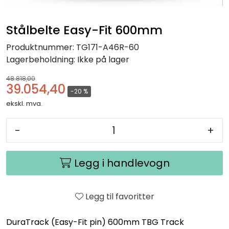
Stålbelte Easy-Fit 600mm
Produktnummer:
TG171-A46R-60
Lagerbeholdning:
Ikke på lager
48.818,00
39.054,40
-20 %
ekskl. mva.
-
+
Legg i handlevogn
Legg til favoritter
DuraTrack (Easy-Fit pin) 600mm TBG Track