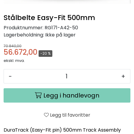
Stålbelte Easy-Fit 500mm
Produktnummer:
RG171-A42-50
Lagerbeholdning:
Ikke på lager
70.840,00
56.672,00
-20 %
ekskl. mva.
-
+
Legg i handlevogn
Legg til favoritter
DuraTrack (Easy-Fit pin) 500mm Track Assembly