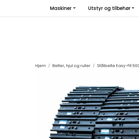
Skip to main content
|
|
Maskiner
Utstyr og tilbehør
Facebook
Salgsbetingelser
Nyhe
Hjem
Belter, hjul og ruller
Stålbelte Easy-Fit 