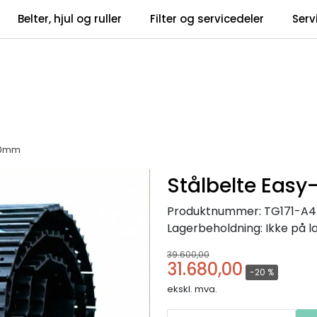
Belter, hjul og ruller
Filter og servicedeler
Serv
tsbrev
Infosent
500mm
Stålbelte Eas
Produktnummer:
TG171-A
Lagerbeholdning:
Ikke på l
39.600,00
31.680,00
-20 %
ekskl. mva.