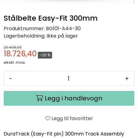
Stålbelte Easy-Fit 300mm
Produktnummer:
BG101-A44-30
Lagerbeholdning:
Ikke på lager
23.408,00
18.726,40
-20 %
ekskl. mva.
-
+
Legg i handlevogn
Legg til favoritter
DuraTrack (Easy-Fit pin) 300mm Track Assembly