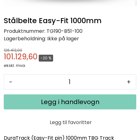
Stålbelte Easy-Fit 1000mm
Produktnummer:
TG190-B51-100
Lagerbeholdning:
Ikke på lager
126.412,00
101.129,60
-20 %
ekskl. mva.
-
+
Legg i handlevogn
Legg til favoritter
DuraTrack (Easy-Fit pin) 1000mm TBG Track