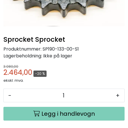
Sprocket Sprocket
Produktnummer:
SP190-133-00-S1
Lagerbeholdning:
Ikke på lager
3.080,00
2.464,00
-20 %
ekskl. mva.
-
+
Legg i handlevogn