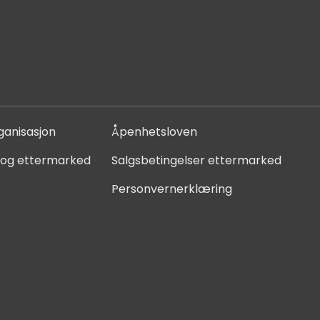
ganisasjon
Åpenhetsloven
 og ettermarked
Salgsbetingelser ettermarked
Personvernerklæring