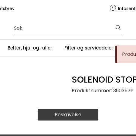
tsbrev
Infosent
Belter, hjul og ruller
Filter og servicedeler
Serv
Produk
SOLENOID STO
Produktnummer:
3903576
Beskrivelse