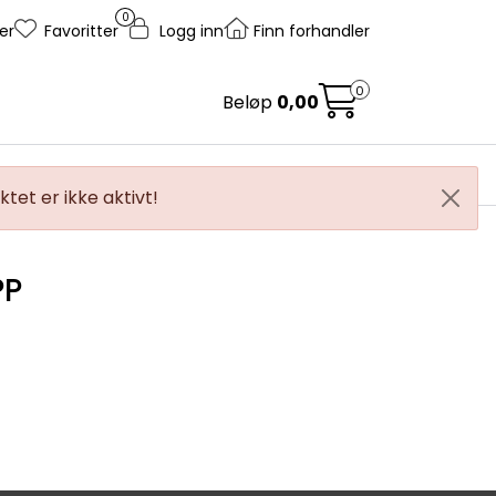
0
er
Favoritter
Logg inn
Finn forhandler
0
Beløp
0,00
ice og støtte
Salgsorganisasjon
tet er ikke aktivt!
PP