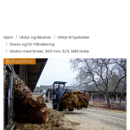
Skip to main content
Maskiner
Hjem
Utstyr og tilbehør
Utstyr til hjullaster
Utstyr og tilbehør
Gress og fôr håndtering
Siloklo med tinder, 900 mm, 5/4, SMS feste
Belter, hjul og ruller
Konfigurerbar
Filter og servicedeler
Service og støtte
Salgsorganisasjon