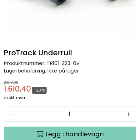
ProTrack Underrull
Produktnummer:
TR101-223-0V
Lagerbeholdning:
Ikke på lager
2.013,00
1.610,40
-20 %
ekskl. mva.
-
+
Legg i handlevogn