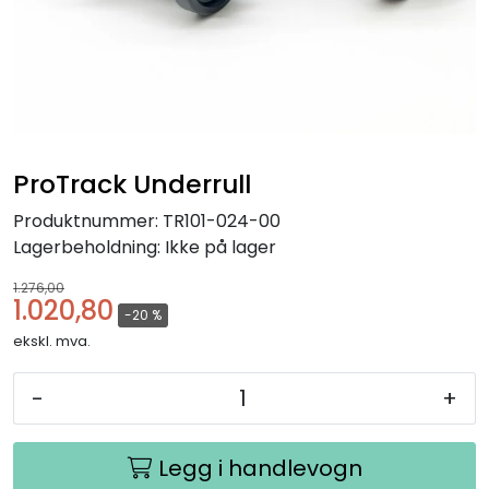
ProTrack Underrull
Produktnummer:
TR101-024-00
Lagerbeholdning:
Ikke på lager
1.276,00
1.020,80
-20 %
ekskl. mva.
-
+
Legg i handlevogn