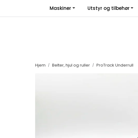
Skip to main content
|
|
Maskiner
Utstyr og tilbehør
Facebook
Salgsbetingelser
Nyhe
Hjem
Belter, hjul og ruller
ProTrack Underrull