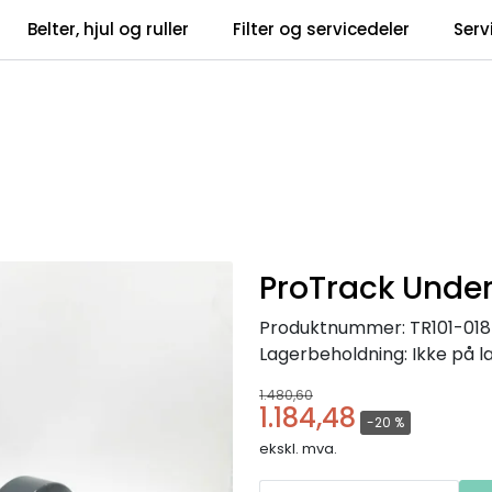
Belter, hjul og ruller
Filter og servicedeler
Serv
tsbrev
Infosent
ProTrack Under
Produktnummer:
TR101-01
Lagerbeholdning:
Ikke på l
1.480,60
1.184,48
-20 %
ekskl. mva.