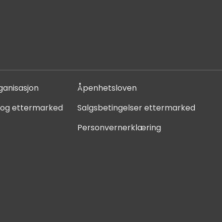
ganisasjon
Åpenhetsloven
 og ettermarked
Salgsbetingelser ettermarked
Personvernerklæring