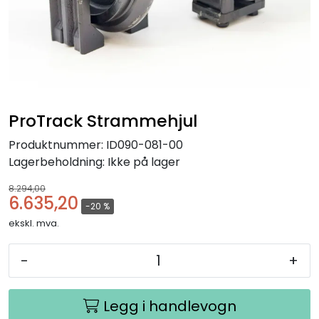
ProTrack Strammehjul
Produktnummer:
ID090-081-00
Lagerbeholdning:
Ikke på lager
8.294,00
6.635,20
-20 %
ekskl. mva.
-
+
Legg i handlevogn