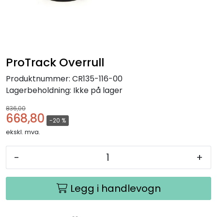
ProTrack Overrull
Produktnummer:
CR135-116-00
Lagerbeholdning:
Ikke på lager
836,00
668,80
-20 %
ekskl. mva.
-
+
Legg i handlevogn