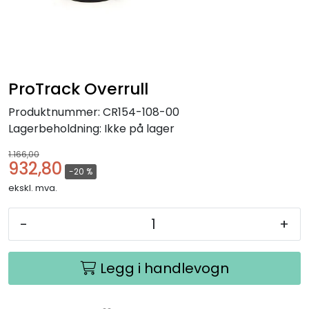
ProTrack Overrull
Produktnummer:
CR154-108-00
Lagerbeholdning:
Ikke på lager
1.166,00
932,80
-20 %
ekskl. mva.
-
+
Legg i handlevogn