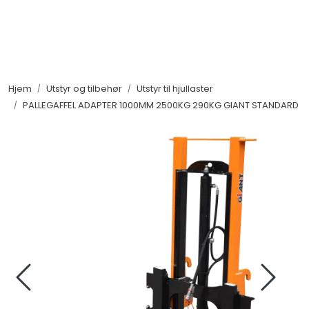
Skip to main content
Maskiner
Hjem
Utstyr og tilbehør
Utstyr til hjullaster
Utstyr og tilbehør
PALLEGAFFEL ADAPTER 1000MM 2500KG 290KG GIANT STANDARD
Belter, hjul og ruller
Filter og servicedeler
Service og støtte
Salgsorganisasjon