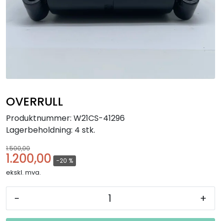
OVERRULL
Produktnummer:
W21CS-41296
Lagerbeholdning:
4 stk.
1.500,00
1.200,00
-20 %
ekskl. mva.
-
+