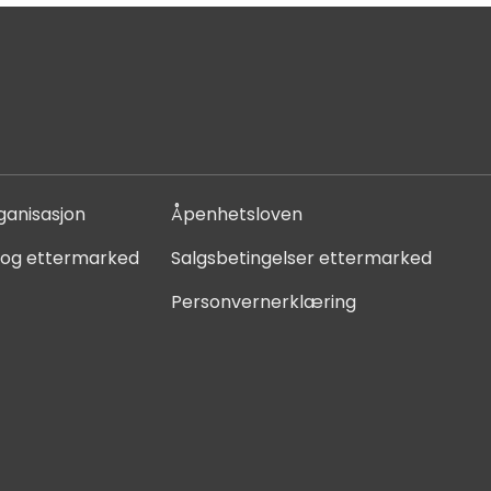
ganisasjon
Åpenhetsloven
 og ettermarked
Salgsbetingelser ettermarked
Personvernerklæring