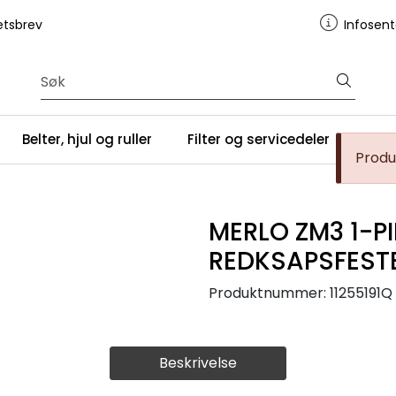
tsbrev
Infosent
Belter, hjul og ruller
Filter og servicedeler
Serv
Produk
MERLO ZM3 1-P
REDKSAPSFEST
Produktnummer:
11255191Q
Beskrivelse