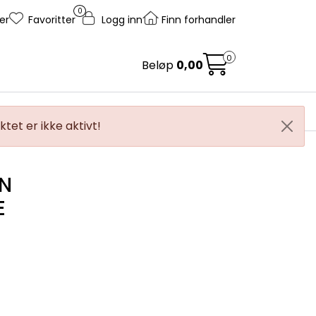
0
er
Favoritter
Logg inn
Finn forhandler
0
Beløp
0,00
ice og støtte
Salgsorganisasjon
tet er ikke aktivt!
IN
E