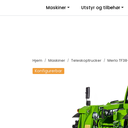
Skip to main content
|
|
Maskiner
Utstyr og tilbehør
Facebook
Salgsbetingelser
Nyhe
Hjem
Maskiner
Teleskoptrucker
Merlo TF38
Konfigurerbar