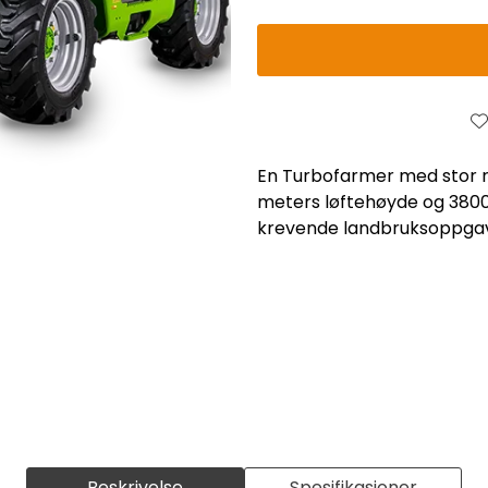
En Turbofarmer med stor re
meters løftehøyde og 3800 
krevende landbruksoppgav
Beskrivelse
Spesifikasjoner