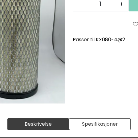
-
+
Passer til KX080-4@2
Beskrivelse
Spesifikasjoner