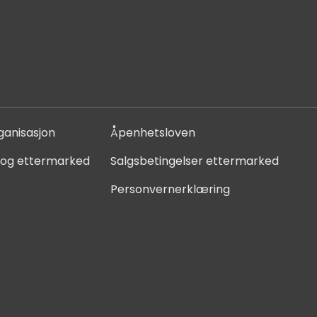
ganisasjon
Åpenhetsloven
 og ettermarked
Salgsbetingelser ettermarked
Personvernerklæring