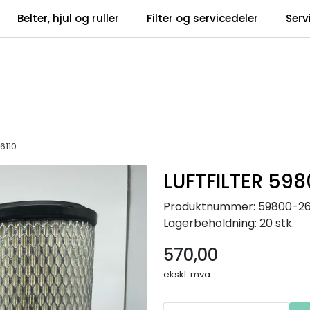
Belter, hjul og ruller
Filter og servicedeler
Serv
tsbrev
Infosent
6110
LUFTFILTER 598
Produktnummer:
59800-26
Lagerbeholdning:
20 stk.
570,00
ekskl. mva.