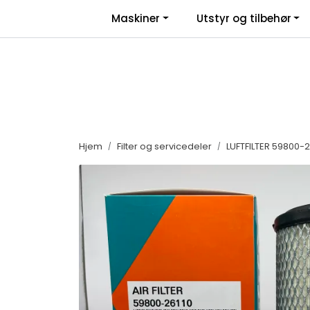
Skip to main content
|
|
Maskiner
Utstyr og tilbehør
Facebook
Salgsbetingelser
Nyhe
Hjem
Filter og servicedeler
LUFTFILTER 59800-2