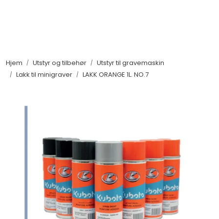
Skip to main content
Maskiner
Hjem
Utstyr og tilbehør
Utstyr til gravemaskin
Utstyr og tilbehør
Lakk til minigraver
LAKK ORANGE 1L. NO.7
Belter, hjul og ruller
Filter og servicedeler
Service og støtte
Salgsorganisasjon