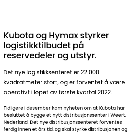
Skip to main content
Maskiner
Kubota og Hymax styrker
Utstyr og tilbehør
logistikktilbudet på
reservedeler og utstyr.
Belter, hjul og ruller
Det nye logistikksenteret er 22 000
Filter og servicedeler
kvadratmeter stort, og er forventet å være
Service og støtte
operativt i løpet av første kvartal 2022.
Salgsorganisasjon
Tidligere i desember kom nyheten om at Kubota har
besluttet å bygge et nytt distribusjonssenter i Weert,
Nederland. Det nye distribusjonssenteret forventes
ferdig innen et års tid, og skal styrke distribusjonen og