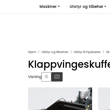
Skip to main content
|
|
Maskiner
Utstyr og tilbehør
Facebook
Salgsbetingelser
Nyhe
Hjem
Utstyr og tilbehør
Utstyr til hjullaster
Sk
Klappvingeskuff
Visning