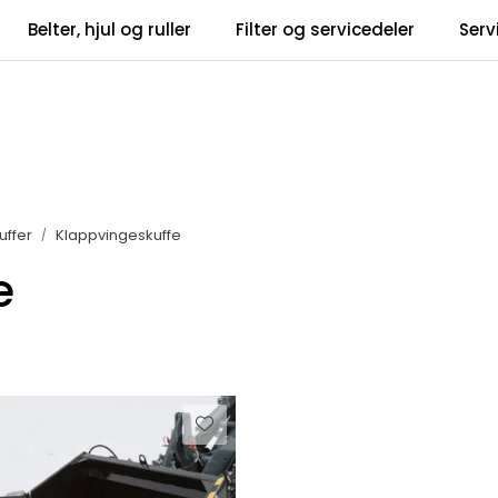
Belter, hjul og ruller
Filter og servicedeler
Serv
tsbrev
Infosent
uffer
Klappvingeskuffe
e