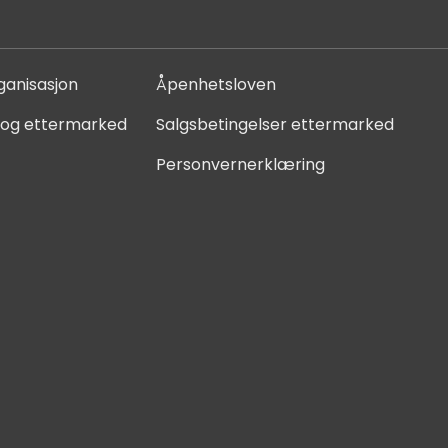
ganisasjon
Åpenhetsloven
 og ettermarked
Salgsbetingelser ettermarked
Personvernerklæring