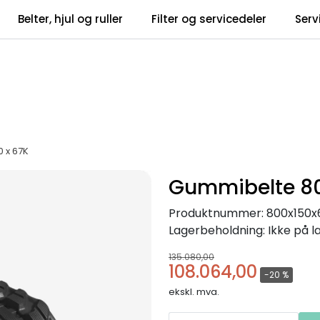
Belter, hjul og ruller
Filter og servicedeler
Serv
tsbrev
Infosent
 x 67K
Gummibelte 800
Produktnummer:
800x150x
Lagerbeholdning:
Ikke på l
135.080,00
108.064,00
-20 %
ekskl. mva.