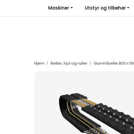
Skip to main content
|
|
Maskiner
Utstyr og tilbehør
Facebook
Salgsbetingelser
Nyhe
Hjem
Belter, hjul og ruller
Gummibelte 800 x 150