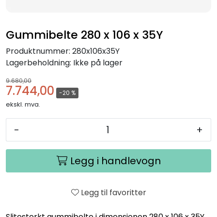
Gummibelte 280 x 106 x 35Y
Produktnummer:
280x106x35Y
Lagerbeholdning:
Ikke på lager
9.680,00
7.744,00
-20 %
ekskl. mva.
-
+
Legg i handlevogn
Legg til favoritter
Slitesterkt gummibelte i dimensjonen 280 x 106 x 35Y.