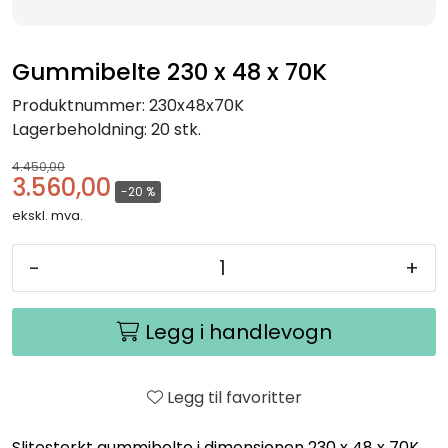
Gummibelte 230 x 48 x 70K
Produktnummer:
230x48x70K
Lagerbeholdning:
20 stk.
4.450,00
3.560,00
-20 %
ekskl. mva.
-
+
Legg i handlevogn
Legg til favoritter
Slitesterkt gummibelte i dimensjonen 230 x 48 x 70K.