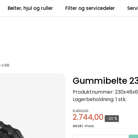
Belter, hjul og ruller
Filter og servicedeler
Serv
tsbrev
Infosent
 x 68
Gummibelte 230
Produktnummer:
230x48x
Lagerbeholdning:
1 stk.
3.430,00
2.744,00
-20 %
ekskl. mva.