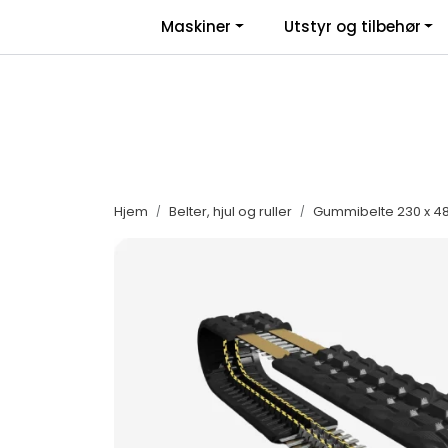
Skip to main content
|
|
Maskiner
Utstyr og tilbehør
Facebook
Salgsbetingelser
Nyhe
Hjem
Belter, hjul og ruller
Gummibelte 230 x 48