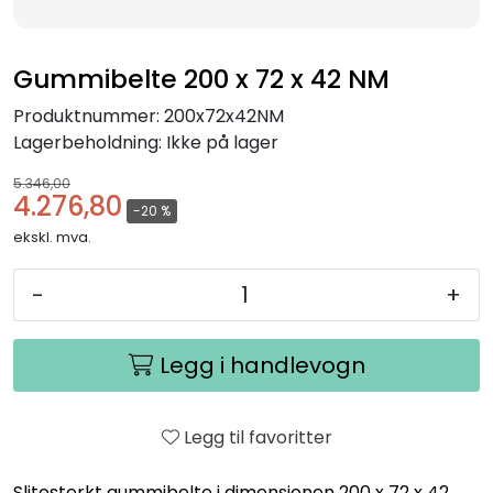
Gummibelte 200 x 72 x 42 NM
Produktnummer:
200x72x42NM
Lagerbeholdning:
Ikke på lager
5.346,00
4.276,80
-20 %
ekskl. mva.
-
+
Legg i handlevogn
Legg til favoritter
Slitesterkt gummibelte i dimensjonen 200 x 72 x 42