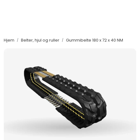
Skip to main content
Maskiner
Hjem
Belter, hjul og ruller
Gummibelte 180 x 72 x 40 NM
Utstyr og tilbehør
Belter, hjul og ruller
Filter og servicedeler
Service og støtte
Salgsorganisasjon