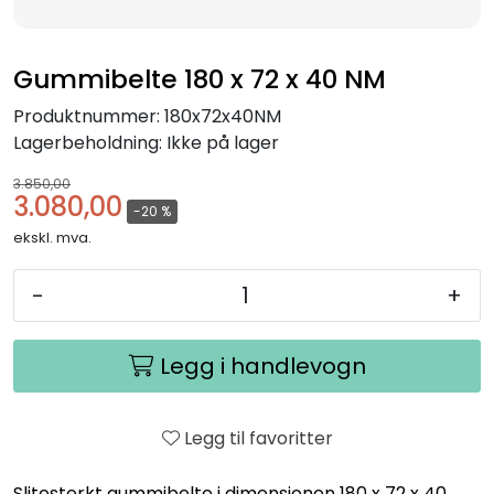
Gummibelte 180 x 72 x 40 NM
Produktnummer:
180x72x40NM
Lagerbeholdning:
Ikke på lager
3.850,00
3.080,00
-20 %
ekskl. mva.
-
+
Legg i handlevogn
Legg til favoritter
Slitesterkt gummibelte i dimensjonen 180 x 72 x 40