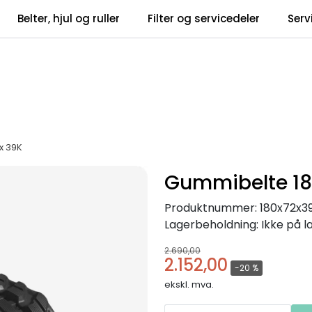
Belter, hjul og ruller
Filter og servicedeler
Serv
tsbrev
Infosent
x 39K
Gummibelte 180
Produktnummer:
180x72x3
Lagerbeholdning:
Ikke på l
2.690,00
2.152,00
-20 %
ekskl. mva.