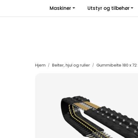
Skip to main content
|
|
Maskiner
Utstyr og tilbehør
Facebook
Salgsbetingelser
Nyhe
Hjem
Belter, hjul og ruller
Gummibelte 180 x 72 