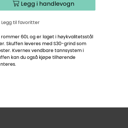
Legg i handlevogn
Legg til favoritter
 rommer 60L og er laget i høykvalitetsstål
er. Skuffen leveres med S30-grind som
gfester. Kvernex vendbare tannsystem i
uffen kan du også kjøpe tilhørende
nteres.