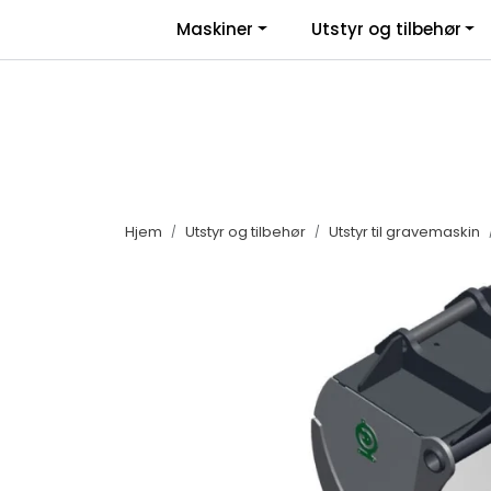
Skip to main content
|
|
Maskiner
Utstyr og tilbehør
Facebook
Salgsbetingelser
Nyhe
Hjem
Utstyr og tilbehør
Utstyr til gravemaskin