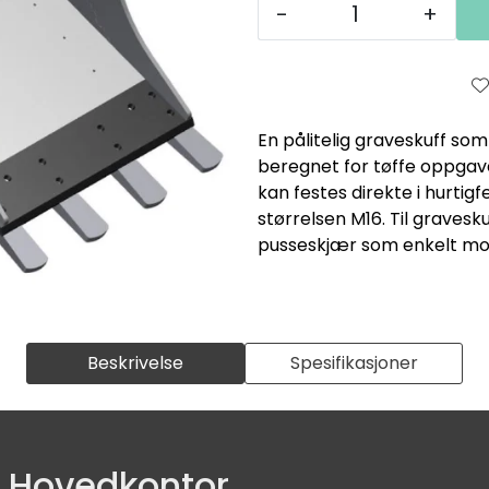
-
+
En pålitelig graveskuff som
beregnet for tøffe oppgav
kan festes direkte i hurti
størrelsen M16. Til gravesk
pusseskjær som enkelt mo
Beskrivelse
Spesifikasjoner
Hovedkontor