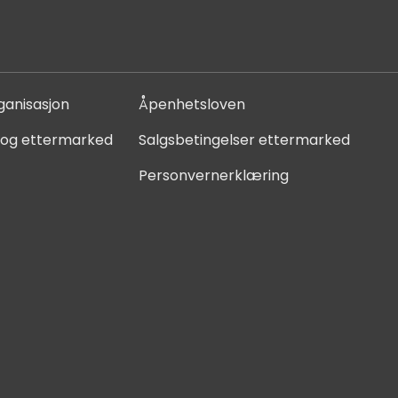
ganisasjon
Åpenhetsloven
 og ettermarked
Salgsbetingelser ettermarked
Personvernerklæring