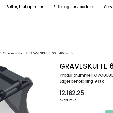
Belter, hjul og ruller
Filter og servicedeler
Serv
tsbrev
Infosent
Graveskuffer
GRAVESKUFFE 60 L 46CM
GRAVESKUFFE 
Produktnummer:
GVG0006
Lagerbeholdning:
9 stk.
12.162,25
ekskl. mva.