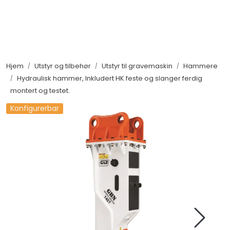
Skip to main content
Maskiner
Hjem
Utstyr og tilbehør
Utstyr til gravemaskin
Hammere
Utstyr og tilbehør
Hydraulisk hammer, Inkludert HK feste og slanger ferdig
montert og testet.
Belter, hjul og ruller
Konfigurerbar
Filter og servicedeler
Service og støtte
Salgsorganisasjon