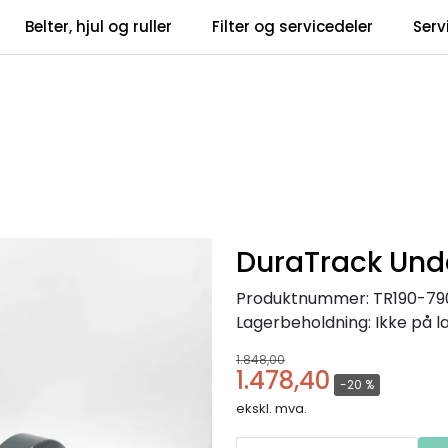
Belter, hjul og ruller
Filter og servicedeler
Serv
tsbrev
Infosent
DuraTrack Unde
Produktnummer:
TR190-79
Lagerbeholdning:
Ikke på l
1.848,00
1.478,40
-20 %
ekskl. mva.