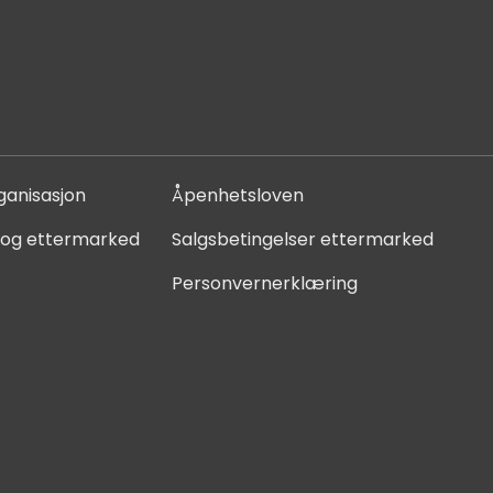
ganisasjon
Åpenhetsloven
 og ettermarked
Salgsbetingelser ettermarked
Personvernerklæring