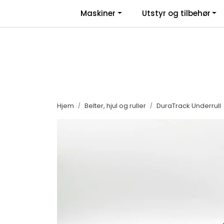
Skip to main content
|
|
Maskiner
Utstyr og tilbehør
Facebook
Salgsbetingelser
Nyhe
Hjem
Belter, hjul og ruller
DuraTrack Underrull